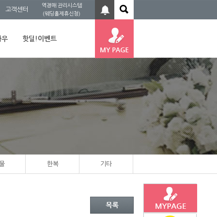
역경매 관리시스템
고객센터
(웨딩홀제휴신청)
하우
핫딜!이벤트
물
한복
기타