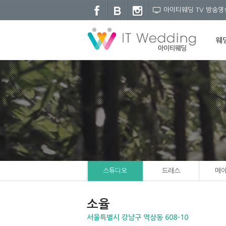
아이티웨딩 TV 방송영
웨
스튜디오
드레스
메
소율
서울특별시 강남구 역삼동 608-10