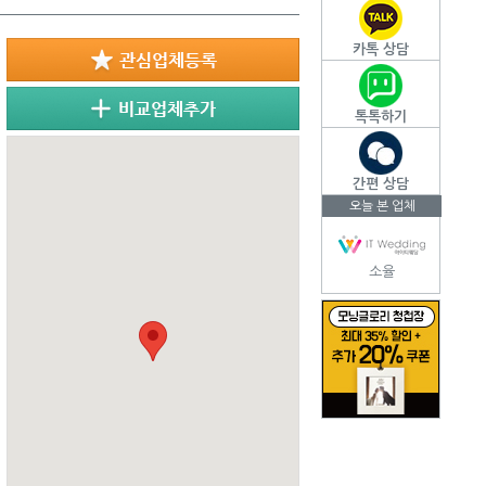
카톡 상담
톡톡하기
간편 상담
오늘 본 업체
소율