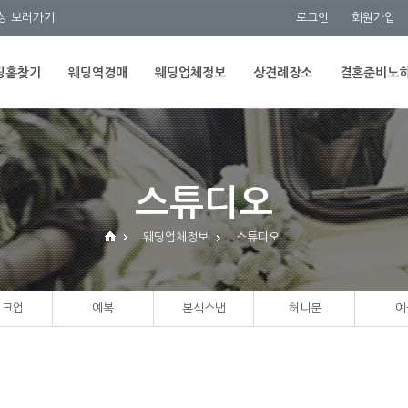
상 보러가기
로그인
회원가입
딩홀찾기
웨딩역경매
웨딩업체정보
상견례장소
결혼준비노
스튜디오
웨딩업체정보
스튜디오
이크업
예복
본식스냅
허니문
예