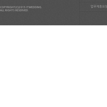
업무제휴요
COPYRIGHT(C)2015 ITWEDDING.
ALL RIGHTS RESERVED.