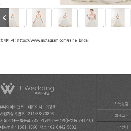
홈페이지
:
https://www.instagram.com/reine_bridal
카톡상담
(주)아이티앤코
대표이사 : 이강호
사업자등록번호 : 211-88-70803
회사소개
서울 강남구 학동로 338, 강남파라곤 1층(논현동 241-10)
대표번호 : 1661-1660
팩스 : 02-6442-5802
고객센터