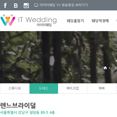
아이티웨딩 TV 방송영상 보러가기
웨딩홀찾기
웨딩역경매
스튜디오
드레스
메이크업
예복
렌느브라이덜
서울특별시 강남구 청담동 89-5 4층